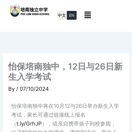
Skip
Menu
to
中文
EN
content
怡保培南独中，12日与26日新
生入学考试
By
/
07/10/2024
怡保培南独中将在10月12与26日举办新生入学
考试，家长可通过链接线上报名
（
t.ly/GrhJP
），或亲自携带孩子到校参观，