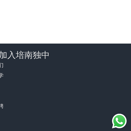
加入培南独中
们
学
聘