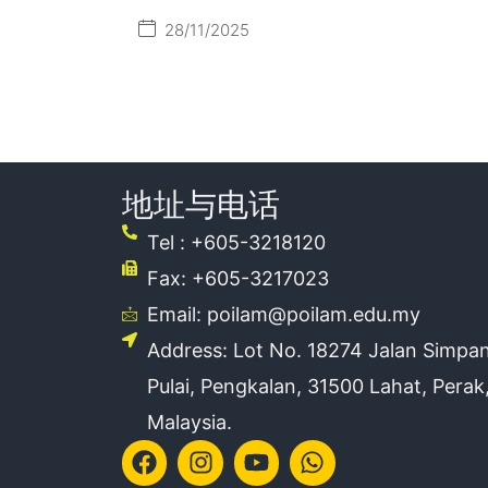
28/11/2025
地址与电话
Tel : +605-3218120
Fax: +605-3217023
Email: poilam@poilam.edu.my
Address: Lot No. 18274 Jalan Simpa
Pulai, Pengkalan, 31500 Lahat, Perak
Malaysia.
Facebook
Instagram
Youtube
Whatsapp