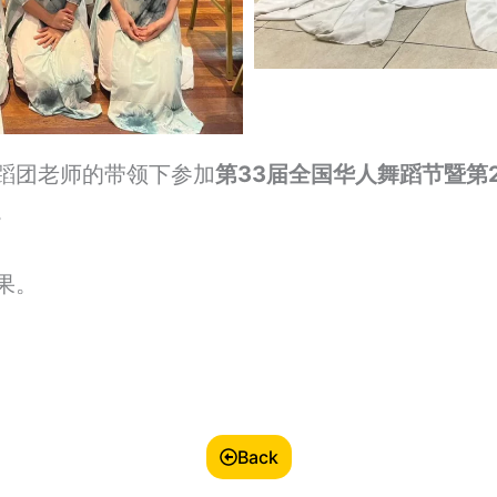
蹈团老师的带领下参加
第33届全国华人舞蹈节暨第
。
果。
Back