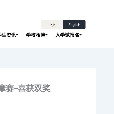
中文
English
学生资讯
学校相簿
入学试报名
摩赛–喜获双奖