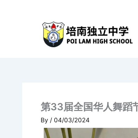
Skip
to
content
第33届全国华人舞蹈
By
/
04/03/2024