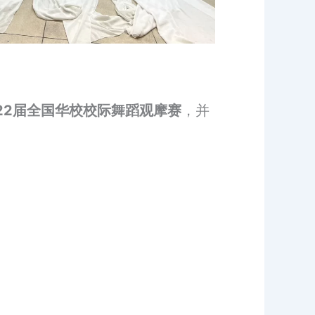
22届全国华校校际舞蹈观摩赛
，并