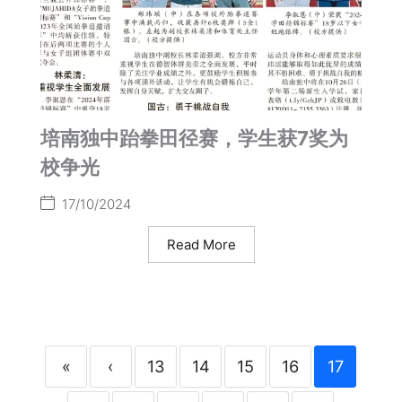
培南独中跆拳田径赛，学生获7奖为
校争光
17/10/2024
Read More
«
‹
13
14
15
16
17