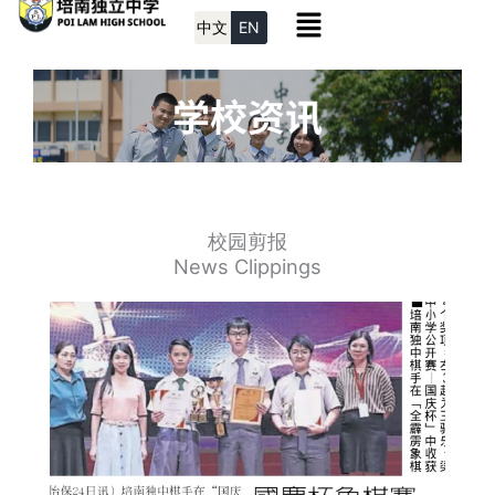
Menu
Skip
中文
EN
to
content
校园剪报
News Clippings