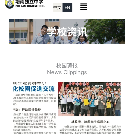
Menu
Skip
中文
EN
to
content
校园剪报
News Clippings