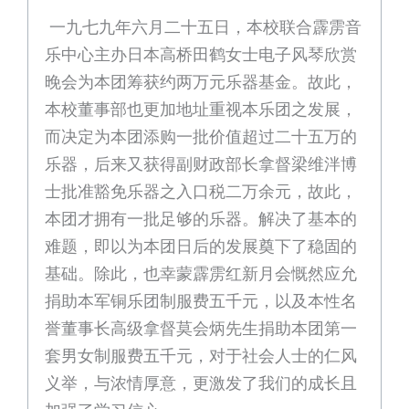
一九七九年六月二十五日，本校联合霹雳音
乐中心主办日本高桥田鹤女士电子风琴欣赏
晚会为本团筹获约两万元乐器基金。故此，
本校董事部也更加地址重视本乐团之发展，
而决定为本团添购一批价值超过二十五万的
乐器，后来又获得副财政部长拿督梁维泮博
士批准豁免乐器之入口税二万余元，故此，
本团才拥有一批足够的乐器。解决了基本的
难题，即以为本团日后的发展奠下了稳固的
基础。除此，也幸蒙霹雳红新月会慨然应允
捐助本军铜乐团制服费五千元，以及本性名
誉董事长高级拿督莫会炳先生捐助本团第一
套男女制服费五千元，对于社会人士的仁风
义举，与浓情厚意，更激发了我们的成长且