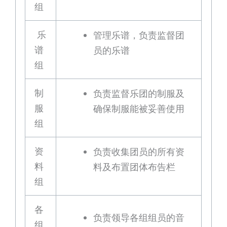
组
乐
管理乐谱，负责监督团
谱
员的乐谱
组
制
负责监督乐团的制服及
服
确保制服能被妥善使用
组
资
负责收集团员的所有资
料
料及布置团体布告栏
组
各
负责领导各组组员的音
组