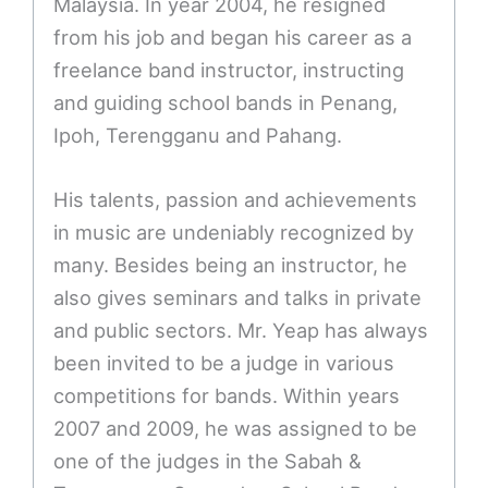
Malaysia. In year 2004, he resigned
from his job and began his career as a
freelance band instructor, instructing
and guiding school bands in Penang,
Ipoh, Terengganu and Pahang.
His talents, passion and achievements
in music are undeniably recognized by
many. Besides being an instructor, he
also gives seminars and talks in private
and public sectors. Mr. Yeap has always
been invited to be a judge in various
competitions for bands. Within years
2007 and 2009, he was assigned to be
one of the judges in the Sabah &