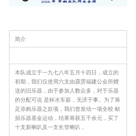
简介
本队成立于一九七八年五月十四日，成立的
初期，我们仅使用六支由霹雳福建公会所赠
送的旧乐器，由于参加人数众多，对于乐器
的分配可说 是杯水车薪，无济于事。为了筹
足添购乐器之款项，我们曾发动一项全校 献
捐乐器基金运动，结果筹获五千余元，买了
十支新喇叭及一支长管喇叭 。