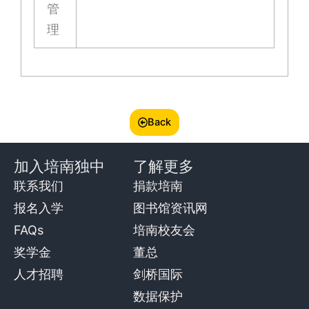
管
理
Back
加入培南独中
了解更多
联系我们
捐款培南
报名入学
图书馆资讯网
FAQs
培南校友会
奖学金
董总
人才招聘
剑桥国际
数据保护