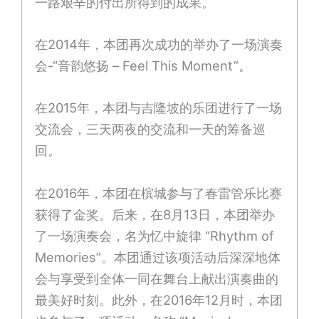
一路艰辛的付出所得到的成果。
在2014年，本团再次成功的举办了一场演奏
会-“音韵悠扬 – Feel This Moment”。
在2015年，本团与吉隆坡的乐团进行了一场
交流会，三天两夜的交流和一天的筹备巡
回。
在2016年，本团在槟城参与了春雷管乐比赛
获得了金奖。后来，在8月13日，本团举办
了一场演奏会，名为忆中旋律 “Rhythm of
Memories”。本团通过该项活动后深深地体
会与享受到全体一同在舞台上献出演奏曲的
最美好时刻。此外，在2016年12月时，本团