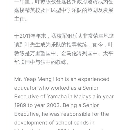
一年里，叶教练被登嘉楼州政府邀请成为登
嘉楼精英校及国民型中学乐队的策划及发展
主任。
于2011年年末，我校军铜乐队非常荣幸地邀
请到叶先生成为乐队的指导教练。如今，叶
教练是万里望国中、金马伦冷列国中、太平
华联国中与独中的教练。
Mr. Yeap Meng Hon is an experienced
educator who worked as a Senior
Executive of Yamaha in Malaysia in year
1989 to year 2003. Being a Senior
Executive, he was responsible for the
development of school bands in