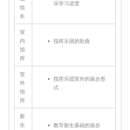
乐学习进度
组
长
室
内
指挥乐团的歌曲
指
挥
室
指挥乐团室外的操步形
外
式
指
挥
新
生
教导新生基础的操步