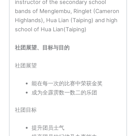
instructor of the secondary school
bands of Menglembu, Ringlet (Cameron
Highlands), Hua Lian (Taiping) and high
school of Hua Lian(Taiping)
社团展望、目标与目的
社团展望
能在每一次的比赛中荣获金奖
成为全霹雳数一数二的乐团
社团目标
提升团员士气