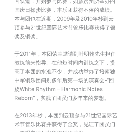
回轨道，开始参与比赛，如霹雳州所举办的
国庆日操步比赛，本乐团获得不俗的成绩。
本与团也在近期，2009年及2010年杪到云
顶参与21世纪国际艺术节管乐比赛获得了银
奖及铜奖。
于2011年，本团荣幸邀请到叶明翰先生担任
教练前来指导。在他短时间内训练之下，提
高了本团的水准不少，并成功举办了培南独
中军铜乐团阔别多年后第一场的演奏会-“回
旋White Rhythm – Harmonic Notes
Reborn”，实践了团员们多年来的梦想。
在2013年杪，本团到云顶参与21世纪国际艺
术节管乐比赛并获得了金奖，见证了团员们