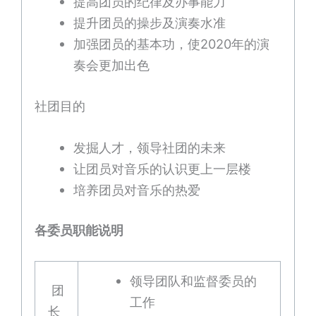
提高团员的纪律及办事能力
提升团员的操步及演奏水准
加强团员的基本功，使2020年的演
奏会更加出色
社团目的
发掘人才，领导社团的未来
让团员对音乐的认识更上一层楼
培养团员对音乐的热爱
各委员职能说明
领导团队和监督委员的
团
工作
长