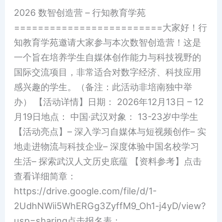
创
2026 数智创造营 – 行知教育学苑
造
=========================大家好！行
营
知教育学苑邀请大家参与本次数智创造营！这是
–
一个旨在培养学生自媒体创作能力与科技视野的
行
国际交流项目，非常适合对数字经济、科技应用
知
感兴趣的学生。（备注：此活动非培南独中举
教
办） 【活动详情】日期： 2026年12月13日 – 12
育
月19日地点： 中国·武汉对象： 13-23岁中学生
学
【活动亮点】– 深入学习自媒体与短视频创作– 实
苑
地走进物流与科技企业– 深度体验中国名校学习
生活– 探索武汉人文历史底蕴 【资料参考】点击
查看详细简章：
https://drive.google.com/file/d/1-
2UdhNWii5WhERGg3ZyffM9_Oh1-j4yD/view?
usp=sharing点击报名表：