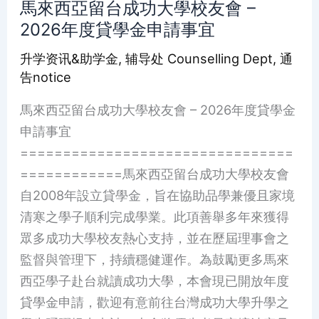
馬來西亞留台成功大學校友會 –
馬
2026年度貸學金申請事宜
來
西
升学资讯&助学金
,
辅导处 Counselling Dept
,
通
亞
告notice
留
馬來西亞留台成功大學校友會 – 2026年度貸學金
台
申請事宜
成
================================
功
============馬來西亞留台成功大學校友會
大
自2008年設立貸學金，旨在協助品學兼優且家境
學
清寒之學子順利完成學業。此項善舉多年來獲得
校
眾多成功大學校友熱心支持，並在歷屆理事會之
友
監督與管理下，持續穩健運作。為鼓勵更多馬來
會
西亞學子赴台就讀成功大學，本會現已開放年度
–
貸學金申請，歡迎有意前往台灣成功大學升學之
2026