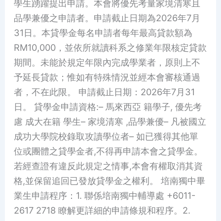
學生踴躍提出申請。本會將優先考量家境清寒且
年
品學兼優之申請者。申請截止日期為2026年7月
度
31日。本貸學金每名申請者每年最高貸款額為
貸
RM10,000，並依所就讀科系之修業年限核定貸款
學
期間。未能於規定年限內完成學業者，原則上不
金
予延長貸款；惟如有特殊情況並經本會審核通過
申
者，不在此限。 申請截止日期：2026年7月31
請
日。 貸學金申請資格:– 馬來西亞 籍學子, 優先考
事
慮 成大在籍 學生– 家境清寒 ,品學兼優– 凡被國立
宜
成功大學院校錄取攻讀學位者– 如已獲得其他單
位或團體之貸學金者,不得再申請本會之貸學金。
若經查證有違反此規定之情事,本會有權取消其資
格,並保留追回已發放貸學金之權利。 培南獨中畢
業生申請程序：1. 聯係培南獨中輔導處 +6011-
2617 2718 瞭解更詳細的申請條規和程序。2.