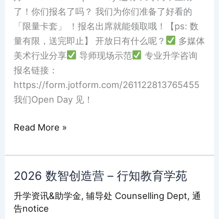
了！你们报名了吗？ 我们为你们准备了好看的
「限量卡套」 ！报名出席就能领取哦！【ps: 数
量有限，送完即止】 开放日有什么呢？
多媒体
美术行业分享
导师现场示范
专业升学咨询
报名链接：
https://form.jotform.com/261122813765455
我们Open Day 见！
Read More »
2026 数智创造营 – 行知教育学苑
2026
数
升学资讯&助学金
,
辅导处 Counselling Dept
,
通
智
告notice