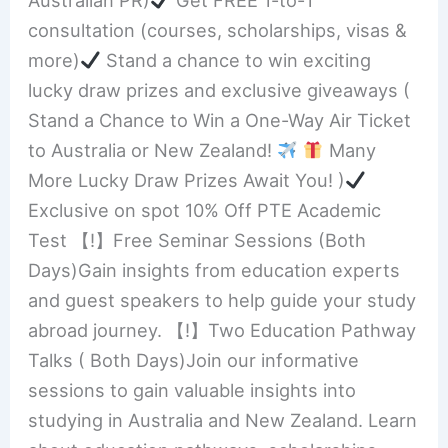
Australian PR)
Get FREE 1-to-1
consultation (courses, scholarships, visas &
more)
Stand a chance to win exciting
lucky draw prizes and exclusive giveaways (
Stand a Chance to Win a One-Way Air Ticket
to Australia or New Zealand!
Many
More Lucky Draw Prizes Await You! )
Exclusive on spot 10% Off PTE Academic
Test 【!】Free Seminar Sessions (Both
Days)Gain insights from education experts
and guest speakers to help guide your study
abroad journey. 【!】Two Education Pathway
Talks ( Both Days)Join our informative
sessions to gain valuable insights into
studying in Australia and New Zealand. Learn