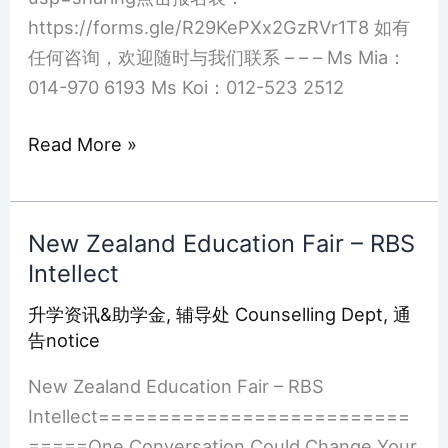
https://forms.gle/R29KePXx2GzRVr1T8 如有
任何咨询，欢迎随时与我们联系 – – – Ms Mia：
014-970 6193 Ms Koi：012-523 2512
Read More »
New Zealand Education Fair – RBS
New
Intellect
Zealand
Education
升学资讯&助学金
,
辅导处 Counselling Dept
,
通
Fair
告notice
–
New Zealand Education Fair – RBS
RBS
Intellect==========================
Intellect
=====One Conversation Could Change Your